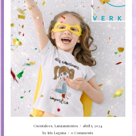
Cuentalees
,
Lanzamientos
/
abril 5, 2024
by
Iris Laguna
/
0 Comments