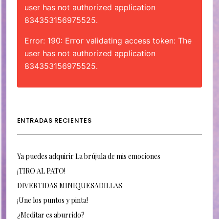
user has not authorized application
834353156975525.
Error: 190: Error validating access token: The
user has not authorized application
834353156975525.
ENTRADAS RECIENTES
Ya puedes adquirir La brújula de mis emociones
¡TIRO AL PATO!
DIVERTIDAS MINIQUESADILLAS
¡Une los puntos y pinta!
¿Meditar es aburrido?